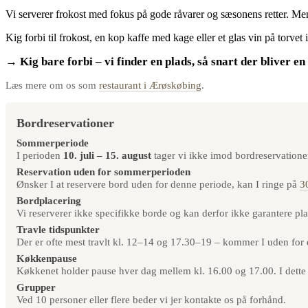
Vi serverer frokost med fokus på gode råvarer og sæsonens retter. Men
Kig forbi til frokost, en kop kaffe med kage eller et glas vin på torvet
→ Kig bare forbi – vi finder en plads, så snart der bliver en
Læs mere om os som
restaurant i Ærøskøbing
.
Bordreservationer
Sommerperiode
I perioden
10. juli – 15. august
tager vi ikke imod bordreservationer
Reservation uden for sommerperioden
Ønsker I at reservere bord uden for denne periode, kan I ringe på
3
Bordplacering
Vi reserverer ikke specifikke borde og kan derfor ikke garantere pla
Travle tidspunkter
Der er ofte mest travlt kl. 12–14 og 17.30–19 – kommer I uden for d
Køkkenpause
Køkkenet holder pause hver dag mellem kl. 16.00 og 17.00. I dette
Grupper
Ved 10 personer eller flere beder vi jer kontakte os på forhånd.