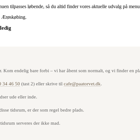
uen tilpasses løbende, så du altid finder vores aktuelle udvalg på menu
 i Ærøskøbing.
 ledig
. Kom endelig bare forbi – vi har åbent som normalt, og vi finder en plad
0 34 46 50
(tast 2) eller skrive til
cafe@paatorvet.dk
.
dser ude eller inde.
isse tidsrum, er der som regel bedre plads.
 tidsrum serveres der ikke mad.