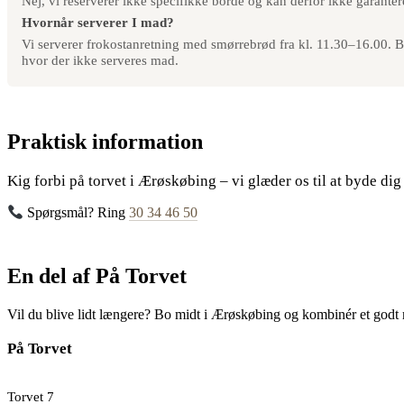
Nej, vi reserverer ikke specifikke borde og kan derfor ikke garantere
Hvornår serverer I mad?
Vi serverer frokostanretning med smørrebrød fra kl. 11.30–16.00. Bu
hvor der ikke serveres mad.
Praktisk information
Kig forbi på torvet i Ærøskøbing – vi glæder os til at byde d
Spørgsmål? Ring
30 34 46 50
En del af På Torvet
Vil du blive lidt længere? Bo midt i Ærøskøbing og kombinér et godt
På Torvet
Torvet 7