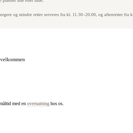
 pladser ude eller inde.
rgere og mindre retter serveres fra kl. 11.30–20.00, og aftenretter fr
ig velkommen
 måltid med en
overnatning
hos os.